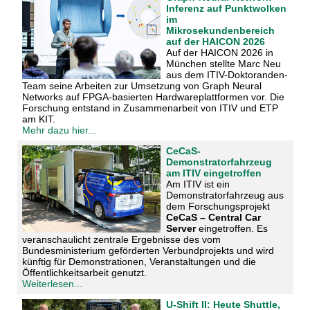
Inferenz auf Punktwolken
im
Mikrosekundenbereich
auf der HAICON 2026
Auf der HAICON 2026 in
München stellte Marc Neu
aus dem ITIV-Doktoranden-
Team seine Arbeiten zur Umsetzung von Graph Neural
Networks auf FPGA-basierten Hardwareplattformen vor. Die
Forschung entstand in Zusammenarbeit von ITIV und ETP
am KIT.
Mehr dazu hier...
CeCaS-
Demonstratorfahrzeug
am ITIV eingetroffen
Am ITIV ist ein
Demonstratorfahrzeug aus
dem Forschungsprojekt
CeCaS – Central Car
Server
eingetroffen. Es
veranschaulicht zentrale Ergebnisse des vom
Bundesministerium geförderten Verbundprojekts und wird
künftig für Demonstrationen, Veranstaltungen und die
Öffentlichkeitsarbeit genutzt.
Weiterlesen...
U-Shift II: Heute Shuttle,