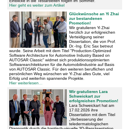
Einblicke in die Testarbeiten folgen im Sommer.
Hier geht es weiter zum Artikel
Glückwünsche an Yi Zhai
zur bestandenen
Promotion!
Wir gratulieren Yi Zhai
herzlich zur erfolgreichen
Verteidigung seiner
Dissertation, die von Prof.
Dr.-Ing. Eric Sax betreut
wurde. Seine Arbeit mit dem Titel "Production-Optimized
Software Architecture for Automotive Industry Based on
AUTOSAR Classic" widmet sich produktionsoptimierten
Softwarearchitekturen für die Automobilindustrie auf Basis
von AUTOSAR Classic. Für den weiteren beruflichen und
persönlichen Weg wünschen wir Yi Zhai alles Gute, viel
Erfolg und weiterhin spannende Projekte.
Hier weiterlesen…
Wir gratulieren Lara
Schweickart zur
erfolgreichen Promotion!
Lara Schweickart hat am
17.02.2026 ihre
Dissertation mit dem Titel
„Verbesserung der
teledermatologischen
Diagnostik durch die haptisch-visuelle 3D-Repräsentation