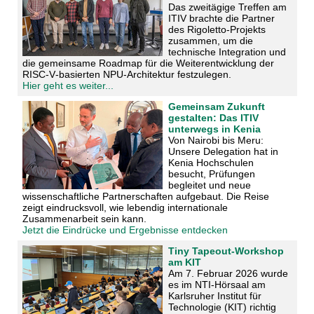
Das zweitägige Treffen am
ITIV brachte die Partner
des Rigoletto-Projekts
zusammen, um die
technische Integration und
die gemeinsame Roadmap für die Weiterentwicklung der
RISC‑V‑basierten NPU-Architektur festzulegen.
Hier geht es weiter...
Gemeinsam Zukunft
gestalten: Das ITIV
unterwegs in Kenia
Von Nairobi bis Meru:
Unsere Delegation hat in
Kenia Hochschulen
besucht, Prüfungen
begleitet und neue
wissenschaftliche Partnerschaften aufgebaut. Die Reise
zeigt eindrucksvoll, wie lebendig internationale
Zusammenarbeit sein kann.
Jetzt die Eindrücke und Ergebnisse entdecken
Tiny Tapeout-Workshop
am KIT
Am 7. Februar 2026 wurde
es im NTI-Hörsaal am
Karlsruher Institut für
Technologie (KIT) richtig