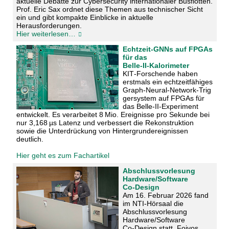
aktuelle Debatte zur Cybersecurity internationaler Busflotten.
Prof. Eric Sax ordnet diese Themen aus technischer Sicht
ein und gibt kompakte Einblicke in aktuelle
Herausforderungen.
Hier weiterlesen…
Echtzeit‑GNNs auf FPGAs
für das
Belle‑II‑Kalorimeter
KIT‑Forschende haben
erstmals ein echtzeitfähiges
Graph‑Neural‑Network‑Trig
ger­system auf FPGAs für
das Belle‑II‑Experiment
entwickelt. Es verarbeitet 8 Mio. Ereignisse pro Sekunde bei
nur 3,168 µs Latenz und verbessert die Rekonstruktion
sowie die Unterdrückung von Hintergrundereignissen
deutlich.
Hier geht es zum Fachartikel
Abschlussvorlesung
Hardware/Software
Co‑Design
Am 16. Februar 2026 fand
im NTI‑Hörsaal die
Abschlussvorlesung
Hardware/Software
Co‑Design statt. Foivos