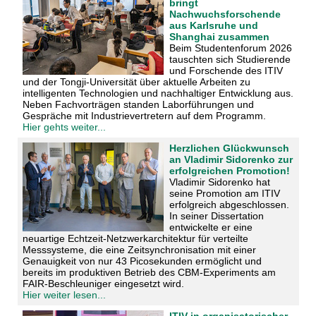
bringt
Nachwuchsforschende
aus Karlsruhe und
Shanghai zusammen
Beim Studentenforum 2026
tauschten sich Studierende
und Forschende des ITIV
und der Tongji-Universität über aktuelle Arbeiten zu
intelligenten Technologien und nachhaltiger Entwicklung aus.
Neben Fachvorträgen standen Laborführungen und
Gespräche mit Industrievertretern auf dem Programm.
Hier gehts weiter...
Herzlichen Glückwunsch
an Vladimir Sidorenko zur
erfolgreichen Promotion!
Vladimir Sidorenko hat
seine Promotion am ITIV
erfolgreich abgeschlossen.
In seiner Dissertation
entwickelte er eine
neuartige Echtzeit-Netzwerkarchitektur für verteilte
Messsysteme, die eine Zeitsynchronisation mit einer
Genauigkeit von nur 43 Picosekunden ermöglicht und
bereits im produktiven Betrieb des CBM-Experiments am
FAIR-Beschleuniger eingesetzt wird.
Hier weiter lesen...
ITIV in organisatorischer