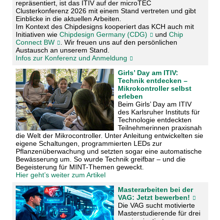
repräsentiert, ist das ITIV auf der microTEC
Clusterkonferenz 2026 mit einem Stand vertreten und gibt
Einblicke in die aktuellen Arbeiten.
Im Kontext des Chipdesigns kooperiert das KCH auch mit
Initiativen wie
Chipdesign Germany (CDG)
und
Chip
Connect BW
. Wir freuen uns auf den persönlichen
Austausch an unserem Stand.
Infos zur Konferenz und Anmeldung
Girls’ Day am ITIV:
Technik entdecken –
Mikrokontroller selbst
erleben
Beim Girls’ Day am ITIV
des Karlsruher Instituts für
Technologie entdeckten
Teilnehmerinnen praxisnah
die Welt der Mikrocontroller. Unter Anleitung entwickelten sie
eigene Schaltungen, programmierten LEDs zur
Pflanzenüberwachung und setzten sogar eine automatische
Bewässerung um. So wurde Technik greifbar – und die
Begeisterung für MINT-Themen geweckt.
Hier geht’s weiter zum Artikel
Masterarbeiten bei der
VAG: Jetzt bewerben!
Die VAG sucht motivierte
Masterstudierende für drei