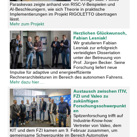
Paraskevas zeigte anhand von RISC‑V‑Beispielen und
AI‑Beschleunigern, wie sich Theorie in praktische
Implementierungen im Projekt RIGOLETTO übertragen
lässt.
Mehr zum Projekt
Herzlichen Glückwunsch,
Fabian Lesniak!
Wir gratulieren Fabian
Lesniak zur erfolgreich
verteidigten Dissertation
unter der Betreuung von
Prof. Jürgen Becker. Seine
Forschung liefert neue
Impulse für adaptive und energieeffiziente
Rechnerarchitekturen im Bereich des autonomen Fahrens.
Mehr dazu hier….
Austausch zwischen ITIV,
FZI und Valeo zu
zukünftigen
Forschungsschwerpunkt
en
Spitzenforschung trifft auf
Industrie-Know-how:
Vertreter von Valeo, dem
KIT und dem FZI kamen am 9. Februar zusammen, um
gemeinsame Schwerpunkte im Bereich Automotive