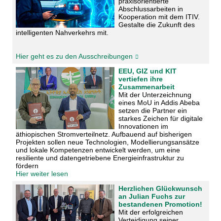
praxisorientierte
Abschlussarbeiten in
Kooperation mit dem ITIV.
Gestalte die Zukunft des
intelligenten Nahverkehrs mit.
Hier geht es zu den Ausschreibungen
EEU, GIZ und KIT
vertiefen ihre
Zusammenarbeit
Mit der Unterzeichnung
eines MoU in Addis Abeba
setzen die Partner ein
starkes Zeichen für digitale
Innovationen im
äthiopischen Stromverteilnetz. Aufbauend auf bisherigen
Projekten sollen neue Technologien, Modellierungsansätze
und lokale Kompetenzen entwickelt werden, um eine
resiliente und datengetriebene Energieinfrastruktur zu
fördern
Hier weiter lesen
Herzlichen Glückwunsch
an Julian Fuchs zur
bestandenen Promotion!
Mit der erfolgreichen
Verteidigung seiner