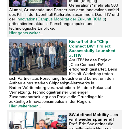
Motto „Merging
Generations“ mehr als 500
Alumni, Gründende und Partner aus dem Innovationsumfeld
des KIT in der Eventhall Karlsruhe zusammen. Das ITIV und
der
InnovationsCampus Mobilität der Zukunft (ICM
)
präsentierten aktuelle Forschungsimpulse und
technologische Einblicke.
Hier gehts weiter...
Kickoff of the “Chip
Connect BW” Project
Successfully Launched
at ITIV
Am ITIV ist das Projekt
„Chip Connect BW“
erfolgreich gestartet. Beim
Kickoff-Workshop trafen
sich Partner aus Forschung, Industrie und Lehre, um den
Aufbau eines starken Chipdesign-Netzwerks in
Baden‑Württemberg voranzutreiben. Mit dem Fokus auf
Vernetzung, Technologietransfer und enger
Zusammenarbeit legt das Projekt die Grundlage für
zukünftige Innovationsimpulse in der Region.
Hier weiterlesen…
SW-defined Mobility – es
wird wieder spannend!
Prof. Eric Sax ordnet die
aktuelle Entwicklung ein