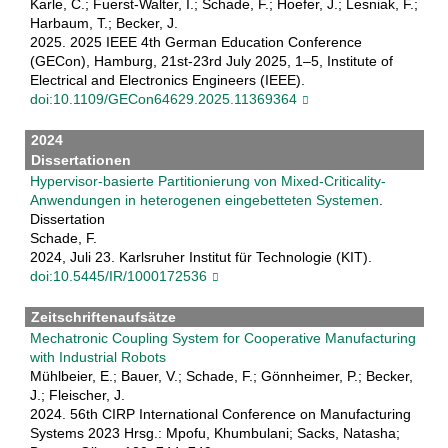
Karle, C.; Fuerst-Walter, I.; Schade, F.; Hoefer, J.; Lesniak, F.;
Harbaum, T.; Becker, J.
2025. 2025 IEEE 4th German Education Conference
(GECon), Hamburg, 21st-23rd July 2025, 1–5, Institute of
Electrical and Electronics Engineers (IEEE).
doi:10.1109/GECon64629.2025.11369364
2024
Dissertationen
Hypervisor-basierte Partitionierung von Mixed-Criticality-
Anwendungen in heterogenen eingebetteten Systemen
.
Dissertation
Schade, F.
2024, Juli 23. Karlsruher Institut für Technologie (KIT).
doi:10.5445/IR/1000172536
Zeitschriftenaufsätze
Mechatronic Coupling System for Cooperative Manufacturing
with Industrial Robots
Mühlbeier, E.; Bauer, V.; Schade, F.; Gönnheimer, P.; Becker,
J.; Fleischer, J.
2024. 56th CIRP International Conference on Manufacturing
Systems 2023 Hrsg.: Mpofu, Khumbulani; Sacks, Natasha;