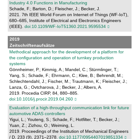
Industry 4.0 Functions in Manufacturing
Schade, F.; Barton, D.; Fleischer, J.; Becker, J.
2021. 7th IEEE World Forum on Internet of Things (WF-IoT),
680–685, Institute of Electrical and Electronics Engineers
(IEEE).
doi:10.1109/WF-IoT51360.2021.9595534
2019
Zeitschriftenaufsätze
Methodical approach for the development of a platform for
the configuration and operation of turnkey production
systems
Gönnheimer, P.; Kimmig, A.; Mandel, C.; Stürmlinger, T.;
Yang, S.; Schade, F.; Ehrmann, C.; Klee, B.; Behrendt, M.;
Schlechtendahl, J.; Fischer, M.; Trautmann, K.; Fleischer, J.;
Lanza, G.; Ovtcharova, J.; Becker, J.; Albers, A.
2019. Procedia CIRP, 84, 880–885.
doi:10.1016/j.procir.2019.04.260
Evaluation of a high-throughput communication link for future
automotive ADAS controllers
Yigui, L.; Youteng, S.; Schade, F.; Hotfilter, T.; Becker, J.;
Yuan, Z.; Zizhou, O.; Weiming, L.
2019. Proceedings of the Institution of Mechanical Engineers
/ D, 233 (9), 2371–2378.
doi:10.1177/0954407019851334