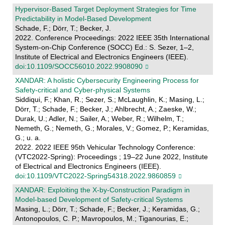
Hypervisor-Based Target Deployment Strategies for Time
Predictability in Model-Based Development
Schade, F.; Dörr, T.; Becker, J.
2022. Conference Proceedings: 2022 IEEE 35th International
System-on-Chip Conference (SOCC) Ed.: S. Sezer, 1–2,
Institute of Electrical and Electronics Engineers (IEEE).
doi:10.1109/SOCC56010.2022.9908090
XANDAR: A holistic Cybersecurity Engineering Process for
Safety-critical and Cyber-physical Systems
Siddiqui, F.; Khan, R.; Sezer, S.; McLaughlin, K.; Masing, L.;
Dörr, T.; Schade, F.; Becker, J.; Ahlbrecht, A.; Zaeske, W.;
Durak, U.; Adler, N.; Sailer, A.; Weber, R.; Wilhelm, T.;
Nemeth, G.; Nemeth, G.; Morales, V.; Gomez, P.; Keramidas,
G.; u. a.
2022. 2022 IEEE 95th Vehicular Technology Conference:
(VTC2022-Spring): Proceedings ; 19–22 June 2022, Institute
of Electrical and Electronics Engineers (IEEE).
doi:10.1109/VTC2022-Spring54318.2022.9860859
XANDAR: Exploiting the X-by-Construction Paradigm in
Model-based Development of Safety-critical Systems
Masing, L.; Dörr, T.; Schade, F.; Becker, J.; Keramidas, G.;
Antonopoulos, C. P.; Mavropoulos, M.; Tiganourias, E.;