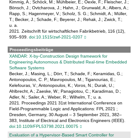
Kimmig, A.; Schöck, M.; Mühlbeier, E.; Oexle, F.; Fleischer, J.;
Bönsch, J.; Ovtcharova, J.; Hahn, J.; Grunwald, A.; Albers, A.;
Rapp, S.; Hagenmeyer, V.; Scholz, S. G.; Schmidt, A.; Müller,
T.; Becker, J.; Schade, F.; Beyerer, J.; Rehak, J.; Zwick, T.;
u. a.
2021. Zeitschrift für wirtschaftlichen Fabrikbetrieb, 116 (12),
935–939.
doi:10.1515/zwf-2021-0207
Proceedingsbeiträge
XANDAR: X-by-Construction Design framework for
Engineering Autonomous & Distributed Real-time Embedded
Software Systems
Becker, J.; Masing, L.; Dörr, T.; Schade, F.; Keramidas, G.;
Antonopoulos, C. P.; Mavropoulos, M.; Tiganourias, E.;
Kelefouras, V.; Antonopoulos, K.; Voros, N.; Durak, U.;
Ahlbrecht, A.; Zaeske, W.; Panagiotou, C.; Karadimas, D.;
Adler, N.; Sailer, A.; Weber, R.; Wilhelm, T.; u. a.
2021. Proceedings 2021 31st International Conference on
Field-Programmable Logic and Applications: FPL 2021 ;
Dresden, Germany, 30 August – 3 September 2021, 382–
383, Institute of Electrical and Electronics Engineers (IEEE).
doi:10.1109/FPL53798.2021.00075
Evaluation of a Hypervisor-Based Smart Controller for