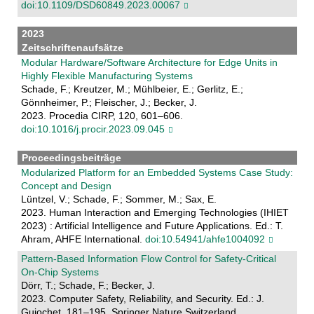
doi:10.1109/DSD60849.2023.00067
2023
Zeitschriftenaufsätze
Modular Hardware/Software Architecture for Edge Units in
Highly Flexible Manufacturing Systems
Schade, F.; Kreutzer, M.; Mühlbeier, E.; Gerlitz, E.;
Gönnheimer, P.; Fleischer, J.; Becker, J.
2023. Procedia CIRP, 120, 601–606.
doi:10.1016/j.procir.2023.09.045
Proceedingsbeiträge
Modularized Platform for an Embedded Systems Case Study:
Concept and Design
Lüntzel, V.; Schade, F.; Sommer, M.; Sax, E.
2023. Human Interaction and Emerging Technologies (IHIET
2023) : Artificial Intelligence and Future Applications. Ed.: T.
Ahram, AHFE International.
doi:10.54941/ahfe1004092
Pattern-Based Information Flow Control for Safety-Critical
On-Chip Systems
Dörr, T.; Schade, F.; Becker, J.
2023. Computer Safety, Reliability, and Security. Ed.: J.
Guiochet, 181–195, Springer Nature Switzerland.