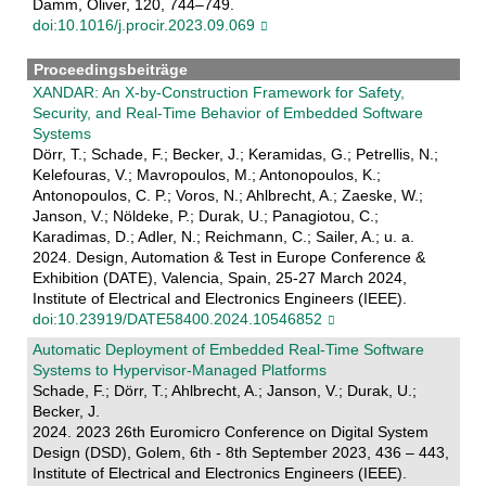
Damm, Oliver, 120, 744–749.
doi:10.1016/j.procir.2023.09.069
Proceedingsbeiträge
XANDAR: An X-by-Construction Framework for Safety,
Security, and Real-Time Behavior of Embedded Software
Systems
Dörr, T.; Schade, F.; Becker, J.; Keramidas, G.; Petrellis, N.;
Kelefouras, V.; Mavropoulos, M.; Antonopoulos, K.;
Antonopoulos, C. P.; Voros, N.; Ahlbrecht, A.; Zaeske, W.;
Janson, V.; Nöldeke, P.; Durak, U.; Panagiotou, C.;
Karadimas, D.; Adler, N.; Reichmann, C.; Sailer, A.; u. a.
2024. Design, Automation & Test in Europe Conference &
Exhibition (DATE), Valencia, Spain, 25-27 March 2024,
Institute of Electrical and Electronics Engineers (IEEE).
doi:10.23919/DATE58400.2024.10546852
Automatic Deployment of Embedded Real-Time Software
Systems to Hypervisor-Managed Platforms
Schade, F.; Dörr, T.; Ahlbrecht, A.; Janson, V.; Durak, U.;
Becker, J.
2024. 2023 26th Euromicro Conference on Digital System
Design (DSD), Golem, 6th - 8th September 2023, 436 – 443,
Institute of Electrical and Electronics Engineers (IEEE).