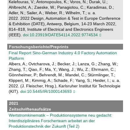
Kelefouras, V.; Antonopoulos, K.; Voros, N.; Durak, U.;
Ahlbrecht, A.; Zaeske, W.; Panagiotou, C.; Karadimas, D.;
Adler, N.; Sailer, A.; Weber, R.; Wilhelm, T.; u. a.
2022. 2022 Design, Automation & Test in Europe Conference
& Exhibition (DATE), Antwerp, Belgium, 14-23 March 2022,
814–818, Institute of Electrical and Electronics Engineers
(IEEE).
doi:10.23919/DATE54114.2022.9774534
Forschungsberichte/Preprints
Final Report Sino-German Industry 4.0 Factory Automation
Platform
Albers, A.; Ovtcharova, J.; Becker, J.; Lanza, G.; Zhang, W.;
Zhang, T.; Qiao, F.; Ma, Y.; Wang, J.; Wu, Z.; Ehrmann, C.;
Gönnheimer, P.; Behrendt, M.; Mandel, C.; Stürmlinger, T.;
Klippert, M.; Kimmig, A.; Schade, F.; Yang, S.; Heider, I.; u. a.
2022. (J. Fleischer, Hrsg.), Karlsruher Institut für Technologie
(KIT).
doi:10.5445/IR/1000143693
2021
Zeitschriftenaufsätze
Wertstromkinematik – Produktionssysteme neu gedacht:
Interdisziplinäres Forscherteam arbeitet an der
Produktionstechnik der Zukunft (Teil 2)