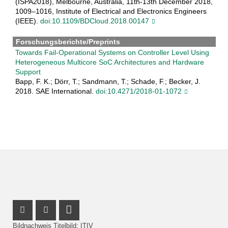
(ISPA2018), Melbourne, Australia, 11th-13th December 2018,
1009–1016, Institute of Electrical and Electronics Engineers
(IEEE).
doi:10.1109/BDCloud.2018.00147
Forschungsberichte/Preprints
Towards Fail-Operational Systems on Controller Level Using
Heterogeneous Multicore SoC Architectures and Hardware
Support
Bapp, F. K.; Dörr, T.; Sandmann, T.; Schade, F.; Becker, J.
2018. SAE International.
doi:10.4271/2018-01-1072
Instagram Profil
Facebook Profil
LinkedIn Profil
Bildnachweis Titelbild: ITIV