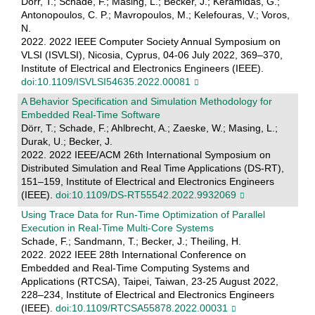
Dörr, T.; Schade, F.; Masing, L.; Becker, J.; Keramidas, G.;
Antonopoulos, C. P.; Mavropoulos, M.; Kelefouras, V.; Voros,
N.
2022. 2022 IEEE Computer Society Annual Symposium on
VLSI (ISVLSI), Nicosia, Cyprus, 04-06 July 2022, 369–370,
Institute of Electrical and Electronics Engineers (IEEE).
doi:10.1109/ISVLSI54635.2022.00081
A Behavior Specification and Simulation Methodology for
Embedded Real-Time Software
Dörr, T.; Schade, F.; Ahlbrecht, A.; Zaeske, W.; Masing, L.;
Durak, U.; Becker, J.
2022. 2022 IEEE/ACM 26th International Symposium on
Distributed Simulation and Real Time Applications (DS-RT),
151–159, Institute of Electrical and Electronics Engineers
(IEEE).
doi:10.1109/DS-RT55542.2022.9932069
Using Trace Data for Run-Time Optimization of Parallel
Execution in Real-Time Multi-Core Systems
Schade, F.; Sandmann, T.; Becker, J.; Theiling, H.
2022. 2022 IEEE 28th International Conference on
Embedded and Real-Time Computing Systems and
Applications (RTCSA), Taipei, Taiwan, 23-25 August 2022,
228–234, Institute of Electrical and Electronics Engineers
(IEEE).
doi:10.1109/RTCSA55878.2022.00031