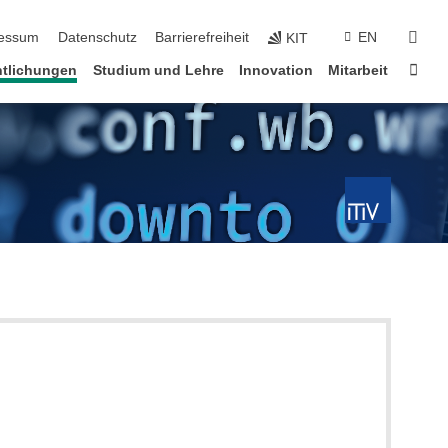
erspringen
suc
essum
Datenschutz
Barrierefreiheit
EN
KIT
Star
ntlichungen
Studium und Lehre
Innovation
Mitarbeit