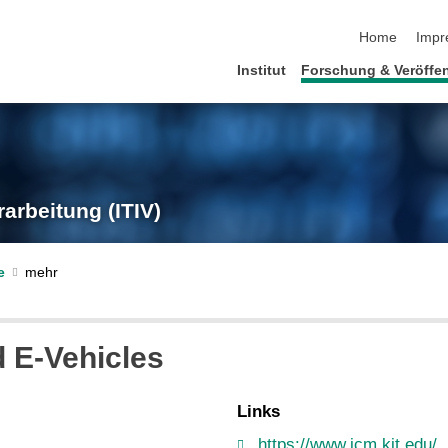
Navigation üb
Home
Impr
Institut
Forschung & Veröffe
rarbeitung (ITIV)
e
 E-Vehicles
Links
https://www.icm.kit.edu/