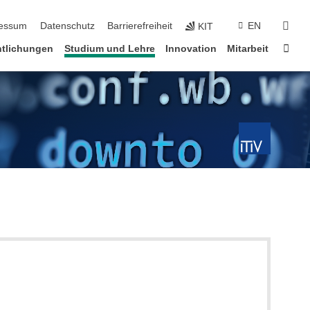
erspringen
suc
essum
Datenschutz
Barrierefreiheit
EN
KIT
Star
ntlichungen
Studium und Lehre
Innovation
Mitarbeit