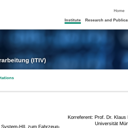
skip na
Home
Institute
Research and Publica
rarbeitung (ITIV)
tations
Korreferent: Prof. Dr. Klaus
Universität Münc
n System-HIL zum Fahrzeug-