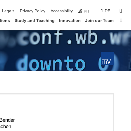
vigation
sear
Legals
Privacy Policy
Accessibility
DE
KIT
Sta
tions
Study and Teaching
Innovation
Join our Team
 Bender
hen