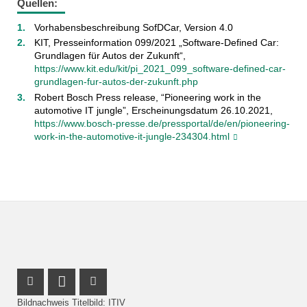
Quellen:
Vorhabensbeschreibung SofDCar, Version 4.0
KIT, Presseinformation 099/2021 „Software-Defined Car:
Grundlagen für Autos der Zukunft“,
https://www.kit.edu/kit/pi_2021_099_software-defined-car-
grundlagen-fur-autos-der-zukunft.php
Robert Bosch Press release, “Pioneering work in the
automotive IT jungle”, Erscheinungsdatum 26.10.2021,
https://www.bosch-presse.de/pressportal/de/en/pioneering-
work-in-the-automotive-it-jungle-234304.html
Instagram Profil
LinkedIn Profil
Facebook Profil
Bildnachweis Titelbild: ITIV