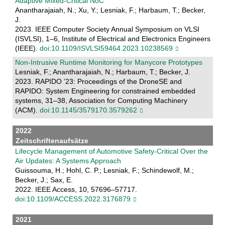
Adaptive Mixed-Critical NoC
Anantharajaiah, N.; Xu, Y.; Lesniak, F.; Harbaum, T.; Becker,
J.
2023. IEEE Computer Society Annual Symposium on VLSI
(ISVLSI), 1–6, Institute of Electrical and Electronics Engineers
(IEEE).
doi:10.1109/ISVLSI59464.2023.10238569
Non-Intrusive Runtime Monitoring for Manycore Prototypes
Lesniak, F.; Anantharajaiah, N.; Harbaum, T.; Becker, J.
2023. RAPIDO ’23: Proceedings of the DroneSE and
RAPIDO: System Engineering for constrained embedded
systems, 31–38, Association for Computing Machinery
(ACM).
doi:10.1145/3579170.3579262
2022
Zeitschriftenaufsätze
Lifecycle Management of Automotive Safety-Critical Over the
Air Updates: A Systems Approach
Guissouma, H.; Hohl, C. P.; Lesniak, F.; Schindewolf, M.;
Becker, J.; Sax, E.
2022. IEEE Access, 10, 57696–57717.
doi:10.1109/ACCESS.2022.3176879
2021