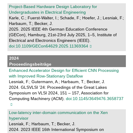
Project-Based Hardware Design Laboratory for
Undergraduates in Electrical Engineering
Karle, C.; Fuerst-Walter, I.; Schade, F.; Hoefer, J.; Lesniak, F.;
Harbaum, T.; Becker, J.
2025. 2025 IEEE 4th German Education Conference
(GECon), Hamburg, 21st-23rd July 2025, 1–5, Institute of
Electrical and Electronics Engineers (IEEE).
doi:10.1109/GECon64629.2025.11369364
2024
Proceedingsbeiträge
Enhanced Accelerator Design for Efficient CNN Processing
with Improved Row-Stationary Dataflow
Lesniak, F.; Gutermann, A.; Harbaum, T.; Becker, J.
2024. GLSVLSI ’24: Proceedings of the Great Lakes
Symposium on VLSI 2024, 151 – 157, Association for
Computing Machinery (ACM).
doi:10.1145/3649476.3658737
Low-latency inter-domain communication on the Xen
hypervisor
Lesniak, F.; Harbaum, T.; Becker, J.
2024. 2023 IEEE 16th International Symposium on