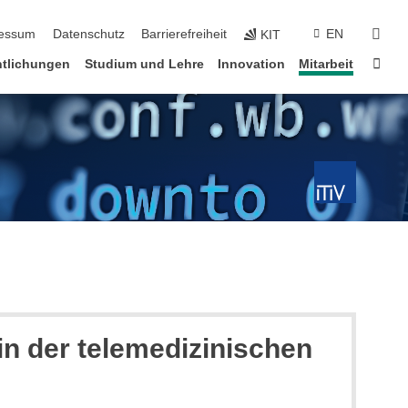
erspringen
suc
essum
Datenschutz
Barrierefreiheit
EN
KIT
Star
ntlichungen
Studium und Lehre
Innovation
Mitarbeit
in der telemedizinischen