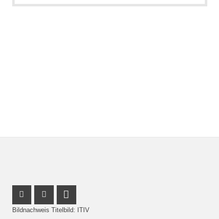
Instagram Profil
Facebook Profil
LinkedIn Profil
Bildnachweis Titelbild: ITIV