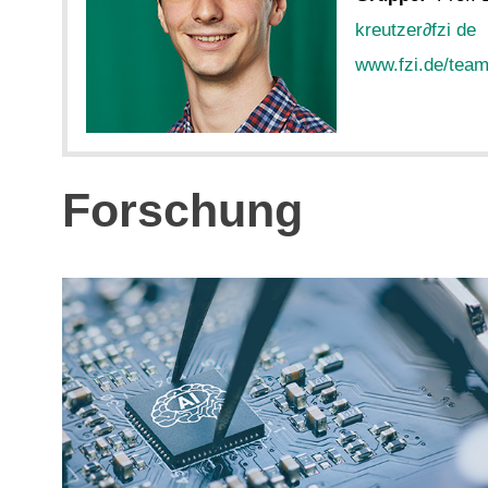
kreutzer
∂
fzi de
www.fzi.de/team
Forschung