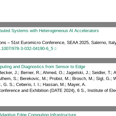
ributed Systems with Heterogeneous AI Accelerators
ons – 51st Euromicro Conference, SEAA 2025, Salerno, Italy
0.1007/978-3-032-04190-6_5
uting and Diagnostics from Sensor to Edge
cker, J.; Berner, R.; Ahmed, O.; Jagielski, J.; Seidler, T.; 
lhem, S.; Berekovic, M.; Probst, M.; Brosch, M.; Sigl, G.; Wil
, G. S.; Ceberio, I. I.; Hassan, M.; Mayer, A.
nference and Exhibition (DATE 2024), 6 S., Institute of Ele
-Adaptive Edge Computing Infrastructure