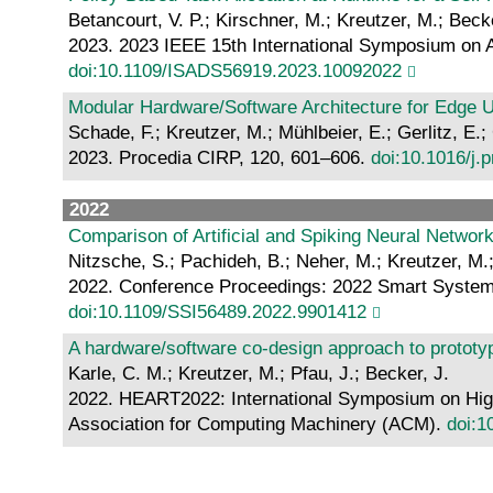
Betancourt, V. P.; Kirschner, M.; Kreutzer, M.; Becke
2023. 2023 IEEE 15th International Symposium on A
doi:10.1109/ISADS56919.2023.10092022
Modular Hardware/Software Architecture for Edge U
Schade, F.; Kreutzer, M.; Mühlbeier, E.; Gerlitz, E.;
2023. Procedia CIRP, 120, 601–606.
doi:10.1016/j.
2022
Comparison of Artificial and Spiking Neural Networ
Nitzsche, S.; Pachideh, B.; Neher, M.; Kreutzer, M.;
2022. Conference Proceedings: 2022 Smart Systems I
doi:10.1109/SSI56489.2022.9901412
A hardware/software co-design approach to protot
Karle, C. M.; Kreutzer, M.; Pfau, J.; Becker, J.
2022. HEART2022: International Symposium on Highl
Association for Computing Machinery (ACM).
doi:1