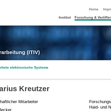
Navigation üb
Home
Impr
Institut
Forschung & Veröffe
rarbeitung (ITIV)
ttete elektronische Systeme
arius Kreutzer
aftlicher Mitarbeiter
Forschungsz
Haid- und N
Becker