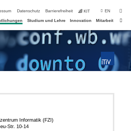
erspringen
suc
essum
Datenschutz
Barrierefreiheit
EN
KIT
Star
ntlichungen
Studium und Lehre
Innovation
Mitarbeit
entrum Informatik (FZI)
eu-Str. 10-14