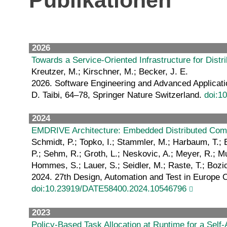
Publikationen
2026
Towards a Service-Oriented Infrastructure for Dist
Kreutzer, M.; Kirschner, M.; Becker, J. E.
2026. Software Engineering and Advanced Applicati
D. Taibi, 64–78, Springer Nature Switzerland.
doi:1
2024
EMDRIVE Architecture: Embedded Distributed Comp
Schmidt, P.; Topko, I.; Stammler, M.; Harbaum, T.; Be
P.; Sehm, R.; Groth, L.; Neskovic, A.; Meyer, R.; Mu
Hommes, S.; Lauer, S.; Seidler, M.; Raste, T.; Bozic
2024. 27th Design, Automation and Test in Europe Co
doi:10.23919/DATE58400.2024.10546796
2023
Policy-Based Task Allocation at Runtime for a Self