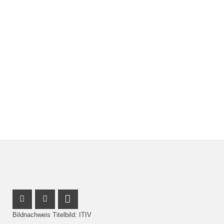
Instagram Profil
Facebook Profil
LinkedIn Profil
Bildnachweis Titelbild: ITIV