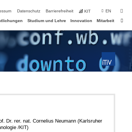
erspringen
suc
essum
Datenschutz
Barrierefreiheit
EN
KIT
Star
ntlichungen
Studium und Lehre
Innovation
Mitarbeit
of. Dr. rer. nat. Cornelius Neumann (Karlsruher
hnologie /KIT)