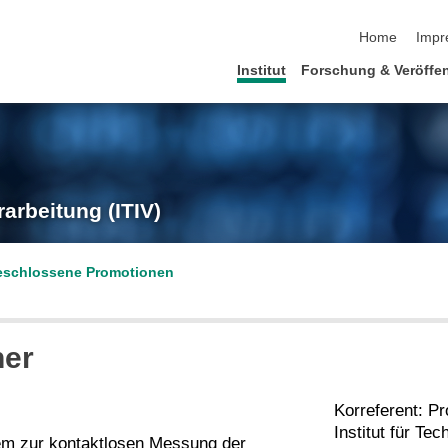
Navigation üb
Home
Impr
Institut
Forschung & Veröffe
rarbeitung (ITIV)
schlossene Promotionen
her
Korreferent: Pr
Institut für Tec
m zur kontaktlosen Messung der