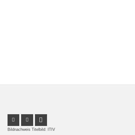
Instagram Profil
Facebook Profil
LinkedIn Profil
Bildnachweis Titelbild: ITIV