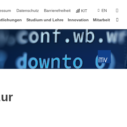
erspringen
suc
essum
Datenschutz
Barrierefreiheit
EN
KIT
Star
ntlichungen
Studium und Lehre
Innovation
Mitarbeit
zur