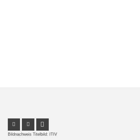
Instagram Profil
Facebook Profil
LinkedIn Profil
Bildnachweis Titelbild: ITIV